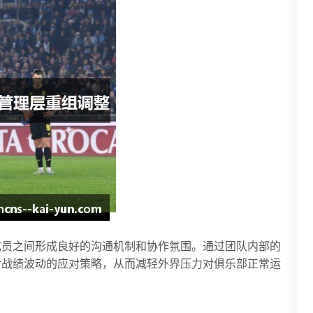
成员之间形成良好的沟通机制和协作氛围。通过团队内部的
对战绩波动的应对策略，从而减轻外界压力对俱乐部正常运