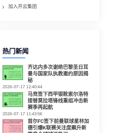
加入开云集团
热门新闻
齐达内多次谢绝巴黎圣日耳
曼与国家队执教邀约原因揭
秘
2026-07-17 12:40:44
马竞签下西甲银靴索尔洛特
接替莫拉塔锋线重组冲击新
赛季再起航
2026-07-17 11:43:56
首尔FC签下前曼联球星林加
德引爆K联赛关注度飙升新