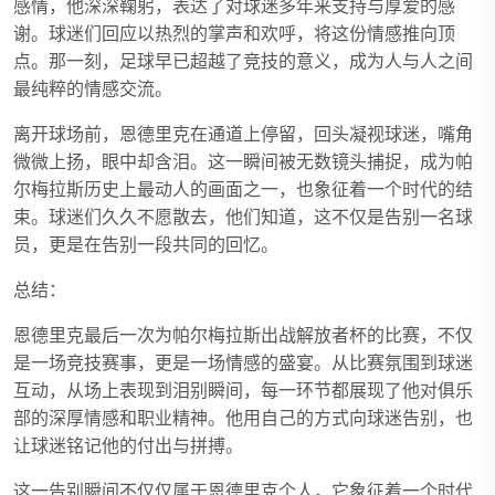
感情，他深深鞠躬，表达了对球迷多年来支持与厚爱的感
谢。球迷们回应以热烈的掌声和欢呼，将这份情感推向顶
点。那一刻，足球早已超越了竞技的意义，成为人与人之间
最纯粹的情感交流。
离开球场前，恩德里克在通道上停留，回头凝视球迷，嘴角
微微上扬，眼中却含泪。这一瞬间被无数镜头捕捉，成为帕
尔梅拉斯历史上最动人的画面之一，也象征着一个时代的结
束。球迷们久久不愿散去，他们知道，这不仅是告别一名球
员，更是在告别一段共同的回忆。
总结：
恩德里克最后一次为帕尔梅拉斯出战解放者杯的比赛，不仅
是一场竞技赛事，更是一场情感的盛宴。从比赛氛围到球迷
互动，从场上表现到泪别瞬间，每一环节都展现了他对俱乐
部的深厚情感和职业精神。他用自己的方式向球迷告别，也
让球迷铭记他的付出与拼搏。
这一告别瞬间不仅仅属于恩德里克个人，它象征着一个时代