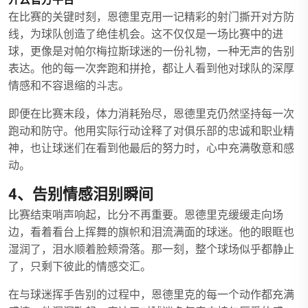
在比赛的关键时刻，恩德里克用一记精彩的射门撕开对方防
线，为球队创造了绝佳机会。这不仅仅是一场比赛中的进
球，更像是对帕尔梅拉斯球迷的一份礼物，一种无声的告别
表达。他的每一次奔跑和拼抢，都让人看到他对球队的深厚
情感和不容退缩的斗志。
即便在比赛末段，体力消耗殆尽，恩德里克仍然坚持每一次
跑动和防守。他用实际行动诠释了对俱乐部的忠诚和职业精
神，也让球迷们在看到他最后的努力时，心中充满敬意和感
动。
4、告别情感泪别瞬间
比赛结束哨声响起，比分不再重要。恩德里克缓缓走向场
边，看着看台上挥舞的旗帜和泪流满面的球迷。他的眼眶也
湿润了，泪水顺着脸颊滑落。那一刻，整个球场似乎都静止
了，只剩下彼此的情感交汇。
在与球迷挥手告别的过程中，恩德里克的每一个动作都充满