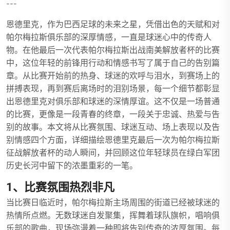
---
恩德里克，作为巴西足球的未来之星，凭借出色的天赋和对
帕尔梅拉斯俱乐部的深厚情感，一直是球迷心中的传奇人
物。在他最后一次代表帕尔梅拉斯出战南美解放者杯的比赛
中，这位年轻的前锋用行动和情感书写了属于自己的告别篇
章。从比赛开始前的热身、球迷的欢呼与泪水，到赛场上的
拼搏表现，再到赛后离场时的泪别场景，每一个细节都彰显
出恩德里克对俱乐部和球迷的深情厚谊。这不仅是一场普通
的比赛，更像是一段青春的终章，一段关于忠诚、热爱与告
别的故事。本文将从比赛氛围、球迷互动、场上表现以及告
别情感四个方面，详细描绘恩德里克最后一次为帕尔梅拉斯
征战解放者杯的动人瞬间，并回顾这位年轻球员在绿白军团
历史长河中留下的浓墨重彩的一笔。
1、比赛氛围热烈非凡
当比赛日临近时，帕尔梅拉斯主场周围的街道已经被球迷的
热情所点燃。无数球迷自发聚集，挥舞着球队旗帜，唱响俱
乐部的歌曲，现场弥漫着一种即将告别传奇的浓厚氛围。每