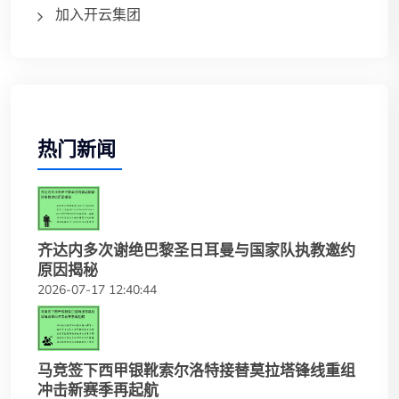
加入开云集团
热门新闻
齐达内多次谢绝巴黎圣日耳曼与国家队执教邀约
原因揭秘
2026-07-17 12:40:44
马竞签下西甲银靴索尔洛特接替莫拉塔锋线重组
冲击新赛季再起航