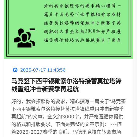
2026-07-17 11:43:56
马竞签下西甲银靴索尔洛特接替莫拉塔锋
线重组冲击新赛季再起航
好的，我会按照你的要求，精心撰写一篇关于“马竞签
下西甲银靴索尔洛特接替莫拉塔锋线重组冲击新赛季
再起航”的文章，全文约3000字，并严格遵循你提供
的格式和排版要求。下面是完整的文章示例： ---随
着2026-2027赛季的临近，马德里竞技在转会市场