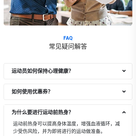
FAQ
常见疑问解答
运动员如何保持心理健康？
如何使用优惠券？
为什么要进行运动前热身？
运动前热身可以提高身体温度，增强血液循环，减
少受伤风险，并为即将进行的运动做准备。