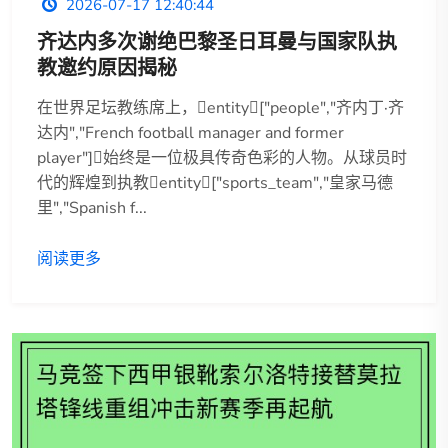
2026-07-17 12:40:44
齐达内多次谢绝巴黎圣日耳曼与国家队执
教邀约原因揭秘
在世界足坛教练席上，entity["people","齐内丁·齐
达内","French football manager and former
player"]始终是一位极具传奇色彩的人物。从球员时
代的辉煌到执教entity["sports_team","皇家马德
里","Spanish f...
阅读更多