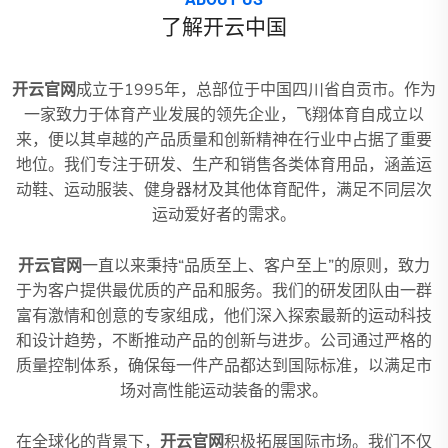
了解开云中国
开云官网
成立于1995年，总部位于中国四川省自贡市。作为
一家致力于体育产业发展的领先企业，飞翔体育自成立以
来，便以其卓越的产品质量和创新精神在行业中占据了重要
地位。我们专注于研发、生产和销售各类体育用品，涵盖运
动鞋、运动服装、健身器材及其他体育配件，满足不同层次
运动爱好者的需求。
开云官网
一直以来秉持“品质至上、客户至上”的原则，致力
于为客户提供最优质的产品和服务。我们的研发团队由一群
富有激情和创意的专家组成，他们深入探索最新的运动科技
和设计趋势，不断推动产品的创新与进步。公司通过严格的
质量控制体系，确保每一件产品都达到国际标准，以满足市
场对高性能运动装备的需求。
在全球化的背景下，
开云官网
积极拓展国际市场。我们不仅