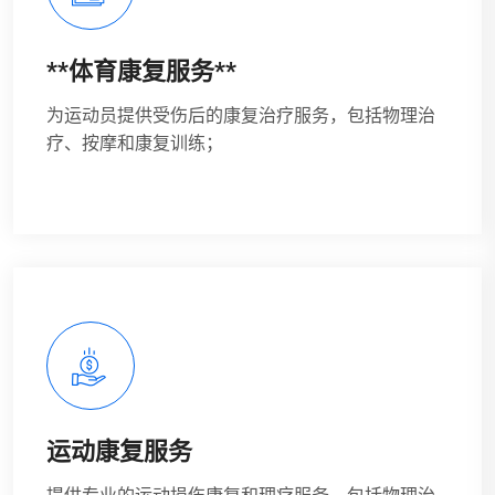
**体育康复服务**
为运动员提供受伤后的康复治疗服务，包括物理治
疗、按摩和康复训练；
运动康复服务