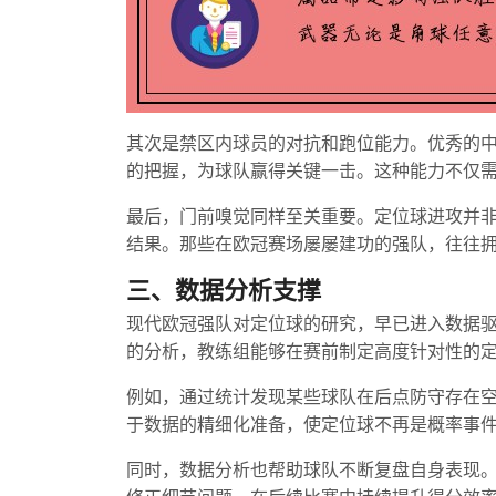
其次是禁区内球员的对抗和跑位能力。优秀的
的把握，为球队赢得关键一击。这种能力不仅
最后，门前嗅觉同样至关重要。定位球进攻并
结果。那些在欧冠赛场屡屡建功的强队，往往
三、数据分析支撑
现代欧冠强队对定位球的研究，早已进入数据
的分析，教练组能够在赛前制定高度针对性的
例如，通过统计发现某些球队在后点防守存在
于数据的精细化准备，使定位球不再是概率事
同时，数据分析也帮助球队不断复盘自身表现