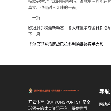
持续破解定位球的关键密码，谁就更有可能在
真实、也最耐人寻味的一面。
上一篇
欧冠射手榜最新动态：各大球星争夺金靴你必
下一篇
毕尔巴鄂客场鏖战巴拉多利德最终握手言和
导航
开云体育（KAIYUNSPORTS）是全
网站首
球领先的体育资讯平台，提供世界