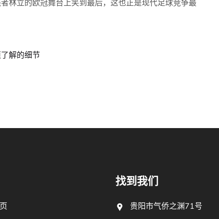
强者林立的欧冠舞台上笑到最后，这也正是现代足球竞争最
须了解的细节
找到我们
页
贵阳市气侨之渊71号