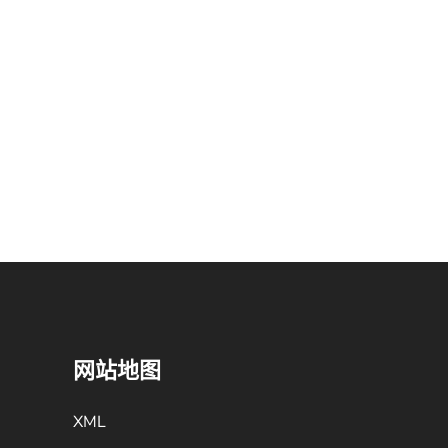
网站地图
XML