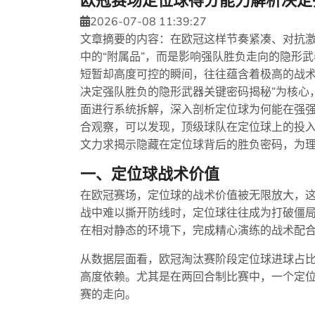
欧冠赛场定位球得分能力解析决定
2026-07-08 11:39:27
文章摘要的内容：在欧冠这样节奏紧凑、对抗
中的“附属品”，而是影响强队胜负走向的隐形
短暂却高度可控的瞬间，往往蕴含着极高的战术
决定强队胜负的隐形武器关键密码揭秘”为核心
面进行系统拆解，深入剖析定位球为何能在强
合观察，可以发现，顶级球队在定位球上的投
文力求揭示隐藏在定位球背后的胜负密码，为
一、定位球战术价值
在欧冠赛场，定位球的战术价值被无限放大，
战中难以撕开防线时，定位球往往成为打破僵
在相对静态的环境下，完成精心演练的战术配
从数据层面看，欧冠淘汰赛阶段定位球进球占
高度依赖。尤其是在两回合制比赛中，一个定
赛的走向。