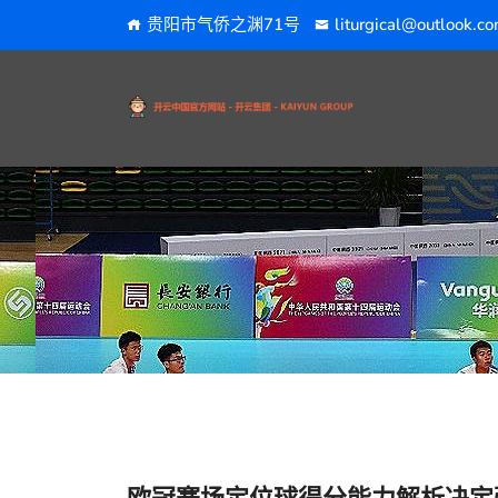
贵阳市气侨之渊71号
liturgical@outlook.c