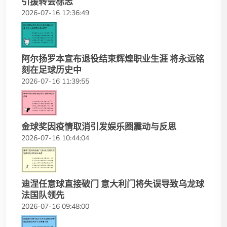
引援转会标志
2026-07-16 12:36:49
阿尔扬罗本宣布退役结束辉煌职业生涯 将永远铭
刻在足球历史中
2026-07-16 11:39:55
金球奖因疫情取消引发娱乐圈震动与反思
2026-07-16 10:44:04
迪涅任意球直接破门 意大利门将失误导致乌龙球
法国队领先
2026-07-16 09:48:00