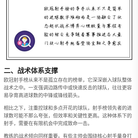
二、战术体系支撑
欧冠射手榜从来不是孤立存在的榜单，它深深嵌入球队整体
战术之中。一支强调边路传中或快速反击的球队，往往更容
易孕育高进球数的中锋或锋线箭头。
相比之下，注重控球和多点开花的球队，射手榜领先者的进
球数可能不那么夸张，但效率和关键性更高。这种体系下的
射手，需要在有限机会中完成致命一击。
教练的战术倾向同样重要。有些主帅会围绕核心射手量身打