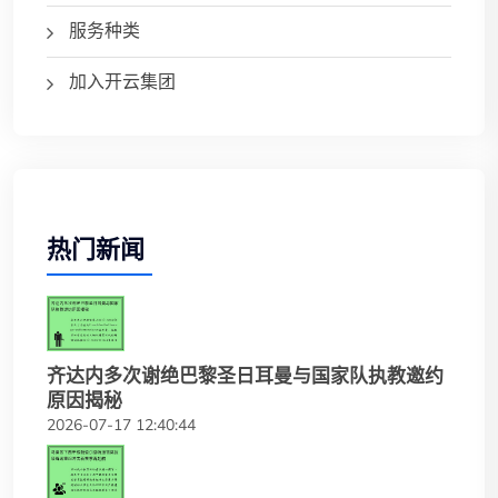
服务种类
加入开云集团
热门新闻
齐达内多次谢绝巴黎圣日耳曼与国家队执教邀约
原因揭秘
2026-07-17 12:40:44