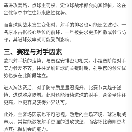
造进攻套路，点球主罚权、定位球战术都会向其倾斜，这在
金靴争夺中往往带来隐性优势。
而当球队战术发生变化时，射手的排名也可能随之波动。一
名原本占据核心地位的前锋，一旦被要求更多回撤或参与防
守，其进球效率就可能受到影响。
三、赛程与对手因素
欧冠射手榜的走势，与赛程安排密切相关。小组赛阶段对手
实力参差不齐，往往是刷进球的关键时期，射手榜的领先优
势也多在此阶段建立。
进入淘汰赛后，对手防守质量显著提升，比赛节奏趋于谨
慎，进球难度陡增。此时还能持续进球的射手，含金量往往
更高，也更容易获得外界认可。
此外，主客场因素也不可忽视。熟悉的主场环境、球迷助威
声浪，常常能激发射手更强的进攻欲望，而客场比赛则更考
验其把握机会的能力。