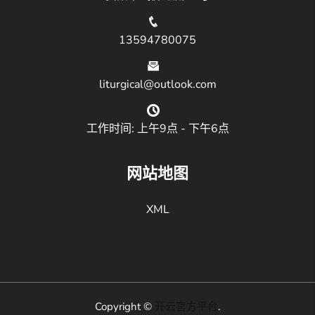
13594780075
liturgical@outlook.com
工作时间: 上午9点 - 下午6点
网站地图
XML
Copyright ©
开云官方平台
.