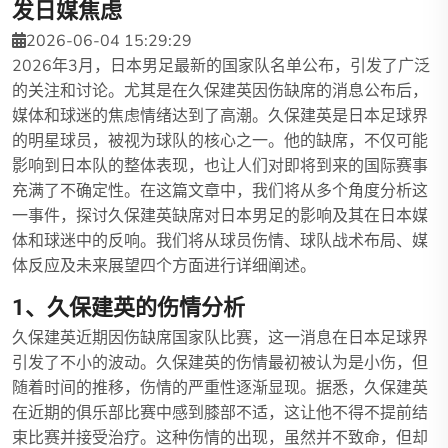
发日媒焦虑
2026-06-04 15:29:29
2026年3月，日本男足最新的国家队名单公布，引发了广泛
的关注和讨论。尤其是在久保建英因伤缺席的消息公布后，
媒体和球迷的焦虑情绪达到了高潮。久保建英是日本足球界
的明星球员，被视为球队的核心之一。他的缺席，不仅可能
影响到日本队的整体表现，也让人们对即将到来的国际赛事
充满了不确定性。在这篇文章中，我们将从多个角度分析这
一事件，探讨久保建英缺席对日本男足的影响及其在日本媒
体和球迷中的反响。我们将从球员伤情、球队战术布局、媒
体反应及未来展望四个方面进行详细阐述。
1、久保建英的伤情分析
久保建英近期因伤缺席国家队比赛，这一消息在日本足球界
引发了不小的波动。久保建英的伤情最初被认为是小伤，但
随着时间的推移，伤情的严重性逐渐显现。据悉，久保建英
在近期的俱乐部比赛中感到膝部不适，这让他不得不提前结
束比赛并接受治疗。这种伤情的出现，虽然并不致命，但却