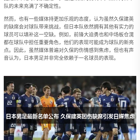
队的未来充满了不确定性。
然而，也有一些媒体持更加乐观的态度，认为虽然久保建英
的缺席会对球队带来挑战，但日本队依然拥有其他有实力的
球员可以填补这一空缺。例如，前锋大迫勇也和中场板仓滉
都在球队中担任重要角色，他们的表现可能成为球队的新亮
点。因此，虽然媒体普遍对久保的伤情感到焦虑，但也有声
音认为，日本男足并非完全依赖于一名球员的表现。