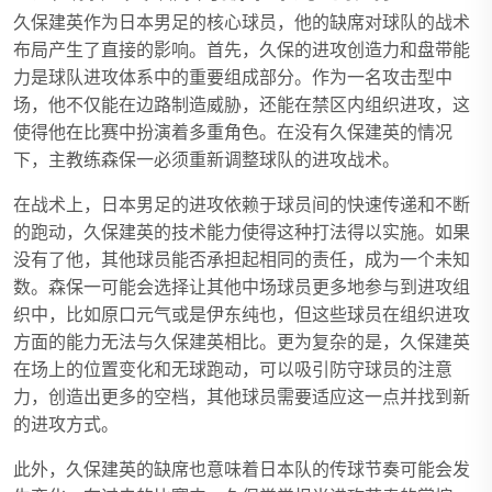
久保建英作为日本男足的核心球员，他的缺席对球队的战术
布局产生了直接的影响。首先，久保的进攻创造力和盘带能
力是球队进攻体系中的重要组成部分。作为一名攻击型中
场，他不仅能在边路制造威胁，还能在禁区内组织进攻，这
使得他在比赛中扮演着多重角色。在没有久保建英的情况
下，主教练森保一必须重新调整球队的进攻战术。
在战术上，日本男足的进攻依赖于球员间的快速传递和不断
的跑动，久保建英的技术能力使得这种打法得以实施。如果
没有了他，其他球员能否承担起相同的责任，成为一个未知
数。森保一可能会选择让其他中场球员更多地参与到进攻组
织中，比如原口元气或是伊东纯也，但这些球员在组织进攻
方面的能力无法与久保建英相比。更为复杂的是，久保建英
在场上的位置变化和无球跑动，可以吸引防守球员的注意
力，创造出更多的空档，其他球员需要适应这一点并找到新
的进攻方式。
此外，久保建英的缺席也意味着日本队的传球节奏可能会发