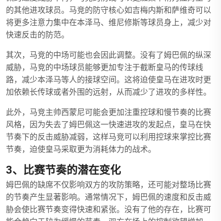
的其他进攻球员。马竞的防守核心如吉梅内斯和萨维奇可以
将更多注意力集中在本泽马、维尼修斯等球员身上，减少对
快速反击的防范。
其次，马竞的中场可能也会因此调整。没有了姆巴佩的纵深
威胁，马竞的中场球员能够更加专注于截断皇马的传球线
路，减少本泽马等人的接球空间。这将迫使皇马在进攻时更
加依赖长传球或者外围的远射，从而减少了进攻的多样性。
此外，马竞主帅西蒙尼可能会更加注重控球和慢节奏的比赛
风格，因为失去了姆巴佩这一快速进攻的发起点，皇马在快
节奏下的反击威胁减弱，这样马竞可以利用控球来掌控比赛
节奏，迫使皇马采取更为消耗体力的战术。
3、比赛节奏的潜在变化
姆巴佩的缺席不仅影响双方的攻防策略，还可能对整场比赛
的节奏产生显著影响。通常情况下，姆巴佩的速度和反击威
胁会使比赛节奏变得快速和紧张。没有了他的存在，比赛可