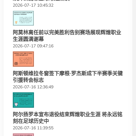
2026-07-17 10:45:32
阿莫林离任前以完美胜利告别赛场展现辉煌职业
生涯圆满谢幕
2026-07-17 09:47:16
阿斯顿维拉冬窗签下摩根·罗杰斯成下半赛季关键
引援转会标志
2026-07-16 12:36:49
阿尔扬罗本宣布退役结束辉煌职业生涯 将永远铭
刻在足球历史中
2026-07-16 11:39:55