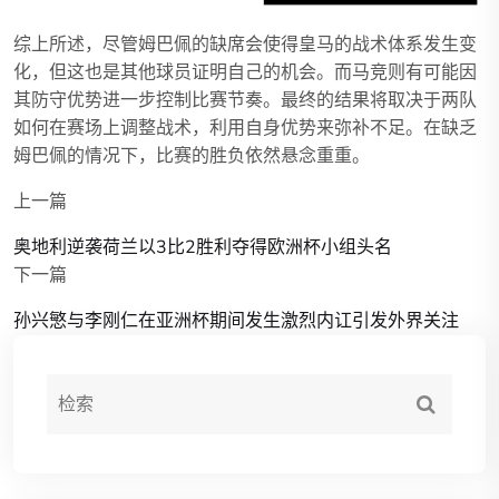
综上所述，尽管姆巴佩的缺席会使得皇马的战术体系发生变
化，但这也是其他球员证明自己的机会。而马竞则有可能因
其防守优势进一步控制比赛节奏。最终的结果将取决于两队
如何在赛场上调整战术，利用自身优势来弥补不足。在缺乏
姆巴佩的情况下，比赛的胜负依然悬念重重。
上一篇
奥地利逆袭荷兰以3比2胜利夺得欧洲杯小组头名
下一篇
孙兴慜与李刚仁在亚洲杯期间发生激烈内讧引发外界关注