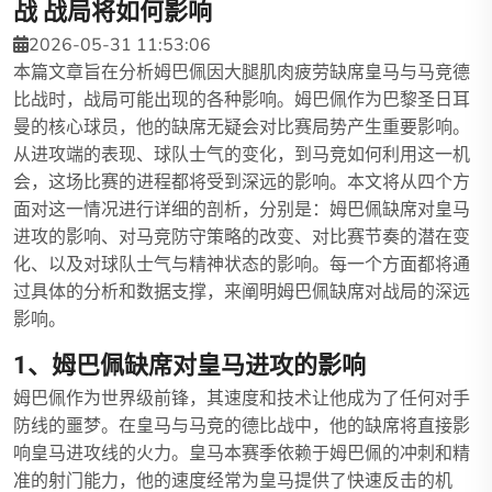
战 战局将如何影响
2026-05-31 11:53:06
本篇文章旨在分析姆巴佩因大腿肌肉疲劳缺席皇马与马竞德
比战时，战局可能出现的各种影响。姆巴佩作为巴黎圣日耳
曼的核心球员，他的缺席无疑会对比赛局势产生重要影响。
从进攻端的表现、球队士气的变化，到马竞如何利用这一机
会，这场比赛的进程都将受到深远的影响。本文将从四个方
面对这一情况进行详细的剖析，分别是：姆巴佩缺席对皇马
进攻的影响、对马竞防守策略的改变、对比赛节奏的潜在变
化、以及对球队士气与精神状态的影响。每一个方面都将通
过具体的分析和数据支撑，来阐明姆巴佩缺席对战局的深远
影响。
1、姆巴佩缺席对皇马进攻的影响
姆巴佩作为世界级前锋，其速度和技术让他成为了任何对手
防线的噩梦。在皇马与马竞的德比战中，他的缺席将直接影
响皇马进攻线的火力。皇马本赛季依赖于姆巴佩的冲刺和精
准的射门能力，他的速度经常为皇马提供了快速反击的机