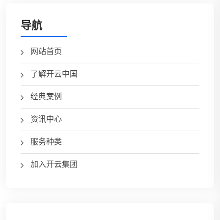
导航
网站首页
了解开云中国
经典案例
资讯中心
服务种类
加入开云集团