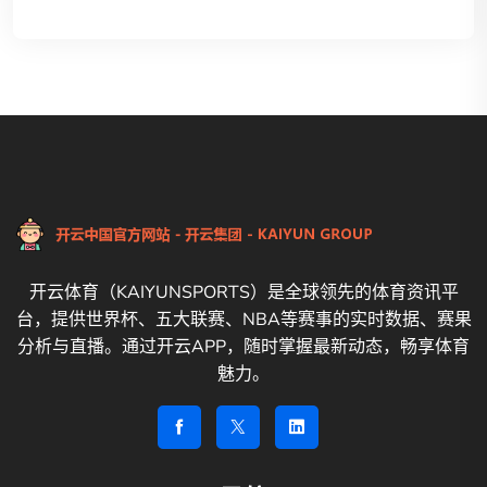
开云体育（KAIYUNSPORTS）是全球领先的体育资讯平
台，提供世界杯、五大联赛、NBA等赛事的实时数据、赛果
分析与直播。通过开云APP，随时掌握最新动态，畅享体育
魅力。