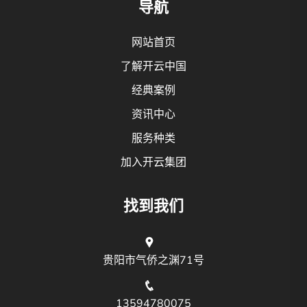
导航
网站首页
了解开云中国
经典案例
资讯中心
服务种类
加入开云集团
找到我们
贵阳市气侨之渊71号
13594780075