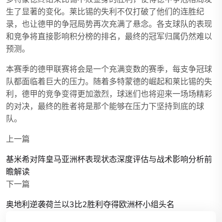
生了显著的变化。莱比锡的失利不仅打破了他们的连胜纪
录，也让德甲的争冠局势再次充满了悬念。各支球队的表现
和竞争将直接影响积分榜的排名，最终的冠军归属仍然难以
预测。
本赛季的德甲联赛将会是一个充满变数的赛季，每支争冠球
队都面临着巨大的压力。随着多特蒙德的崛起和莱比锡的失
利，德甲的竞争变得更加激烈，球迷们也将迎来一场场精彩
的对决，最终的胜者将是那个能够在压力下坚持到底的球
队。
上一篇
基米希对阵皇马亚洲杯表现状态深度评估与战术影响分析前
瞻解读
下一篇
奥地利逆袭荷兰以3比2胜利夺得欧洲杯小组头名