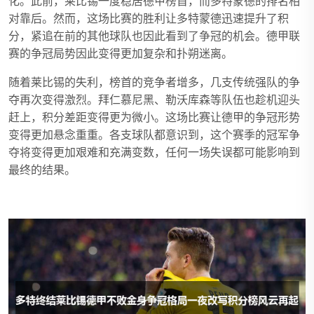
化。此前，莱比锡一度稳居德甲榜首，而多特蒙德的排名相
对靠后。然而，这场比赛的胜利让多特蒙德迅速提升了积
分，紧追在前的其他球队也因此看到了争冠的机会。德甲联
赛的争冠局势因此变得更加复杂和扑朔迷离。
随着莱比锡的失利，榜首的竞争者增多，几支传统强队的争
夺再次变得激烈。拜仁慕尼黑、勒沃库森等队伍也趁机迎头
赶上，积分差距变得更为微小。这场比赛让德甲的争冠形势
变得更加悬念重重。各支球队都意识到，这个赛季的冠军争
夺将变得更加艰难和充满变数，任何一场失误都可能影响到
最终的结果。