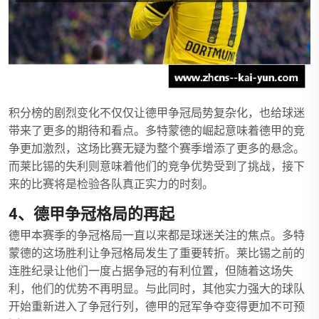
积分榜的剧烈变化不仅仅让德甲争冠局势复杂化，也给球迷
带来了更多的期待和看点。多特蒙德的崛起意味着德甲的竞
争更加激烈，这场比赛无疑为整个赛季增添了更多的悬念。
而莱比锡的失利则意味着他们的竞争优势受到了挑战，接下
来的比赛将是检验各队真正实力的时刻。
4、德甲争冠格局的再起
德甲本赛季的争冠格局一直以来都是球迷关注的焦点。多特
蒙德的这场胜利让争冠格局发生了重要转折。莱比锡之前的
连胜纪录让他们一度占据争冠的有利位置，但随着这场失
利，他们的优势不再明显。与此同时，其他实力强大的球队
开始重新进入了争冠行列，德甲的冠军争夺变得更加不可预