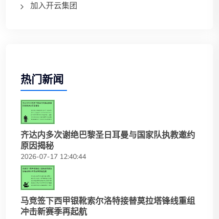
加入开云集团
热门新闻
齐达内多次谢绝巴黎圣日耳曼与国家队执教邀约
原因揭秘
2026-07-17 12:40:44
马竞签下西甲银靴索尔洛特接替莫拉塔锋线重组
冲击新赛季再起航