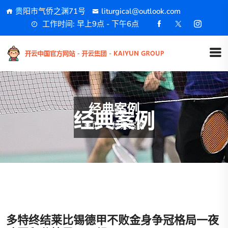
贵阳市气侨之渊71号
liturgical@outlook.com
工作时间: 早上9点 - 下午6点
经典案例
首页
经典案例
多特终结莱比锡德甲不败金身争冠格局一夜