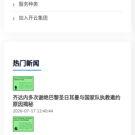
服务种类
加入开云集团
热门新闻
齐达内多次谢绝巴黎圣日耳曼与国家队执教邀约
原因揭秘
2026-07-17 12:40:44