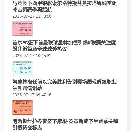
马竞签下西甲银靴索尔洛特接替莫拉塔锋线重组
冲击新赛季再起航
2026-07-17 11:43:56
首尔FC签下前曼联球星林加德引爆K联赛关注度
飙升新篇章全球球迷热议
2026-07-17 10:45:32
阿莫林离任前以完美胜利告别赛场展现辉煌职业
生涯圆满谢幕
2026-07-17 09:47:16
阿斯顿维拉冬窗签下摩根·罗杰斯成下半赛季关键
引援转会标志