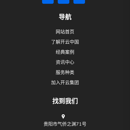
导航
网站首页
了解开云中国
经典案例
资讯中心
服务种类
加入开云集团
找到我们
贵阳市气侨之渊71号