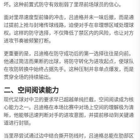
坏。这种前置式防守有效削弱了里昂前场球员的信心。
面对里昂速度型前锋的冲击，吕迪格并未一味后撤，而是通
过提前上抢与封堵传球线路，迫使对手在非理想区域处理球
权。这样的防守选择，不仅降低了禁区内的风险，也让对方
进攻节奏被频繁打断。
更重要的是，吕迪格在防守成功后的第一选择往往是向前。
他通过简洁而果断的出球，将防守转化为进攻起点，使球队
在攻防转换中始终占据先手。这种压制并非单点爆发，而是
贯穿全场的持续输出。
二、空间阅读能力
现代足球对中卫的要求早已超越单纯拦截，空间阅读成为核
心能力之一。吕迪格在本场比赛中对场上空间的理解极为清
晰，他能够迅速判断对手的进攻意图，并提前移动到关键通
道进行封锁。
当里昂尝试通过边中结合撕开防线时，吕迪格总能在肋部区