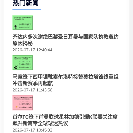
热门新闻
齐达内多次谢绝巴黎圣日耳曼与国家队执教邀约
原因揭秘
2026-07-17 12:40:44
马竞签下西甲银靴索尔洛特接替莫拉塔锋线重组
冲击新赛季再起航
2026-07-17 11:43:56
首尔FC签下前曼联球星林加德引爆K联赛关注度
飙升新篇章全球球迷热议
2026-07-17 10:45:32