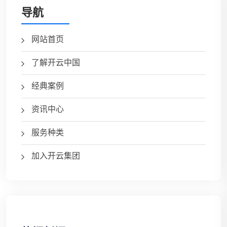
导航
网站首页
了解开云中国
经典案例
资讯中心
服务种类
加入开云集团