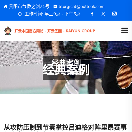
贵阳市气侨之渊71号
liturgical@outlook.com
工作时间: 早上9点 - 下午6点
经典案例
首页
经典案例
从攻防压制到节奏掌控吕迪格对阵里昂赛事