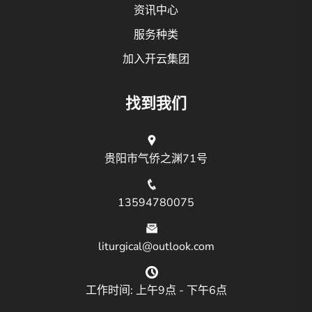
资讯中心
服务种类
加入开云集团
找到我们
贵阳市气侨之渊71号
13594780075
liturgical@outlook.com
工作时间: 上午9点 - 下午6点