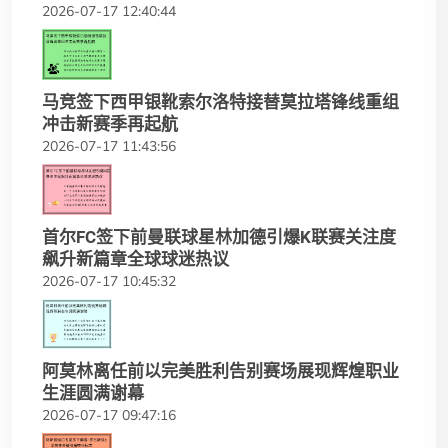
2026-07-17 12:40:44
马竞签下西甲银靴索尔洛特接替莫拉塔锋线重组
冲击新赛季再起航
2026-07-17 11:43:56
首尔FC签下前曼联球星林加德引爆K联赛关注度
飙升新篇章全球球迷热议
2026-07-17 10:45:32
阿莫林离任前以完美胜利告别赛场展现辉煌职业
生涯圆满谢幕
2026-07-17 09:47:16