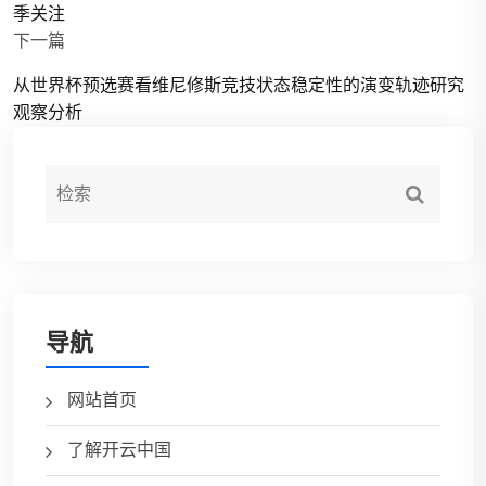
季关注
下一篇
从世界杯预选赛看维尼修斯竞技状态稳定性的演变轨迹研究
观察分析
导航
网站首页
了解开云中国