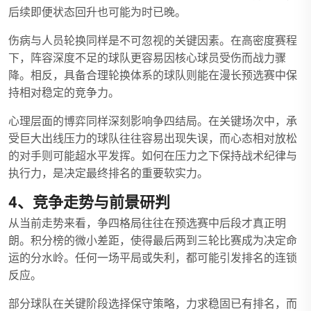
后续即便状态回升也可能为时已晚。
伤病与人员轮换同样是不可忽视的关键因素。在高密度赛程
下，阵容深度不足的球队更容易因核心球员受伤而战力骤
降。相反，具备合理轮换体系的球队则能在漫长预选赛中保
持相对稳定的竞争力。
心理层面的博弈同样深刻影响争四结局。在关键场次中，承
受巨大出线压力的球队往往容易出现失误，而心态相对放松
的对手则可能超水平发挥。如何在压力之下保持战术纪律与
执行力，是决定最终排名的重要软实力。
4、竞争走势与前景研判
从当前走势来看，争四格局往往在预选赛中后段才真正明
朗。积分榜的微小差距，使得最后两到三轮比赛成为决定命
运的分水岭。任何一场平局或失利，都可能引发排名的连锁
反应。
部分球队在关键阶段选择保守策略，力求稳固已有排名，而