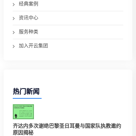
经典案例
资讯中心
服务种类
加入开云集团
热门新闻
齐达内多次谢绝巴黎圣日耳曼与国家队执教邀约
原因揭秘