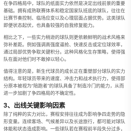
在争四格局中，球队的纸面实力依然是决定出线前景的重要
基础。拥有成熟联赛体系和稳定国家队班底的球队，往往在
比赛节奏控制、临场应变以及心理层面占据优势。这类球队
即便状态起伏，也具备较强的自我修复能力。
相比之下，一些实力稍逊的球队则更依赖鲜明的战术风格来
弥补差距。例如强调高强度逼抢、快速反击或定位球效率，
通过局部优势争取关键积分。这种风格化生存策略，使得强
队在面对他们时不敢掉以轻心。
值得注意的是，新生代球员的成长正在重塑部分球队的实力
结构。年轻球员带来的速度、冲击力和战术执行力，使得部
分原本被视为“陪跑者”的球队具备了制造冷门的能力，从而
进一步加剧了争四格局的不确定性。
3、出线关键影响因素
除了纯粹的实力对比，赛程安排往往成为影响争四走势的隐
形变量。连续客场、气候差异以及长途旅行，都可能对球队
体能和状态造成影响。一些球队若在赛程前半段失分过多，