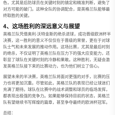
色，尤其是后防球员在关键时刻的镇定和精准判断，避免了
对方可能的破门。这种全队的协调配合，是英格兰队能够最
终取胜的关键。
4、这场胜利的深远意义与展望
英格兰队凭借奥利·沃特金斯的绝杀进球，成功晋级欧洲杯半
决赛，这一胜利的意义不仅仅在于晋级的荣誉，更在于对球
队士气和未来发展的推动作用。这场比赛，尤其是最后时刻
的绝杀，不仅证明了英格兰队在压力下的强大应变能力，还
彰显了球队在关键时刻的冷静和果敢。这种胜利，无疑会激
发英格兰队接下来的比赛动力，也为他们树立了信心。
展望未来的半决赛，英格兰队将面对更强的对手，比赛的压
力也将更加沉重。尽管如此，英格兰队的表现已经让球迷们
充满了期待。球队在比赛中的战术调整和球员的临场发挥，
都表现出极强的竞争力。如果能够保持目前的状态，英格兰
队有望继续书写辉煌的篇章，甚至争夺最终的欧洲杯冠军。
总结：