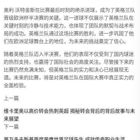
奥利·沃特金斯在比赛最后时刻的绝杀进球，成为了英格兰队
晋级欧洲杯半决赛的关键。这一进球不仅展示了英格兰队在
关键时刻的冷静与技术能力，也体现了团队的默契与战术布
局的成功。英格兰队通过这场比赛的胜利，进一步巩固了他
们在欧洲足球舞台上的地位，为未来的挑战奠定了信心。
随着英格兰队迈入半决赛，他们的表现不仅受到了国内球迷
的热烈支持，也赢得了国际社会的高度关注。尽管接下来的
比赛仍然充满未知，但英格兰队的实力和决心已经展现无
遗。未来的比赛，将是对英格兰队在国际大赛中真正实力的
全面检验。
上一篇
维卡里奥以高价转会热刺英超 揭秘转会背后的背后故事与未
来展望
下一篇
莱万多夫斯基两度荣膺世界足球先生 成就传奇职业生涯