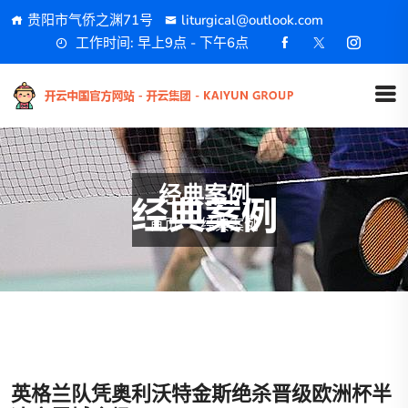
贵阳市气侨之渊71号
liturgical@outlook.com
工作时间: 早上9点 - 下午6点
经典案例
首页
经典案例
英格兰队凭奥利沃特金斯绝杀晋级欧洲杯半