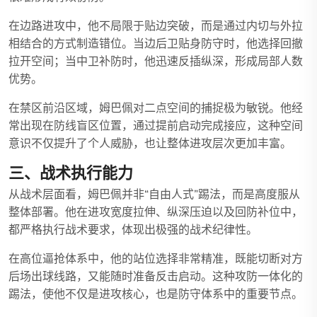
在边路进攻中，他不局限于贴边突破，而是通过内切与外拉
相结合的方式制造错位。当边后卫贴身防守时，他选择回撤
拉开空间；当中卫补防时，他迅速反插纵深，形成局部人数
优势。
在禁区前沿区域，姆巴佩对二点空间的捕捉极为敏锐。他经
常出现在防线盲区位置，通过提前启动完成接应，这种空间
意识不仅提升了个人威胁，也让整体进攻层次更加丰富。
三、战术执行能力
从战术层面看，姆巴佩并非“自由人式”踢法，而是高度服从
整体部署。他在进攻宽度拉伸、纵深压迫以及回防补位中，
都严格执行战术要求，体现出极强的战术纪律性。
在高位逼抢体系中，他的站位选择非常精准，既能切断对方
后场出球线路，又能随时准备反击启动。这种攻防一体化的
踢法，使他不仅是进攻核心，也是防守体系中的重要节点。