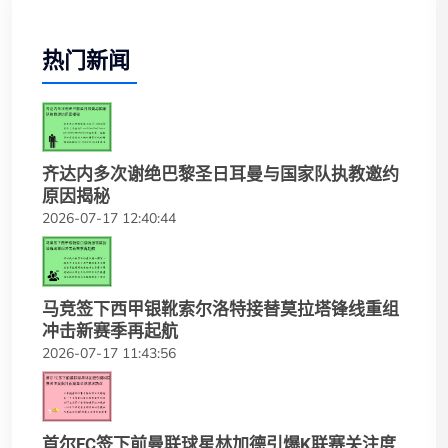
热门新闻
齐达内多次谢绝巴黎圣日耳曼与国家队执教邀约
原因揭秘
2026-07-17 12:40:44
马竞签下西甲银靴索尔洛特接替莫拉塔锋线重组
冲击新赛季再起航
2026-07-17 11:43:56
首尔FC签下前曼联球星林加德引爆K联赛关注度