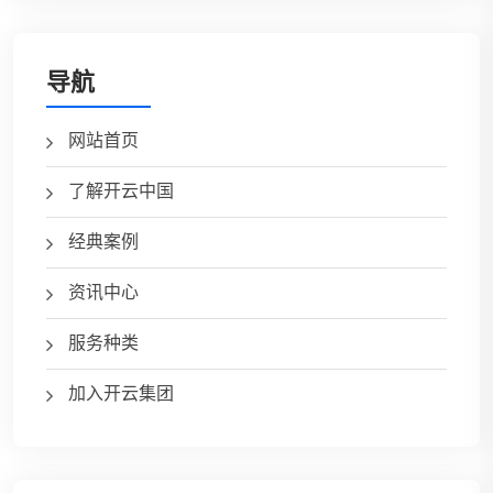
导航
网站首页
了解开云中国
经典案例
资讯中心
服务种类
加入开云集团