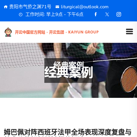
贵阳市气侨之渊71号
liturgical@outlook.com
工作时间: 早上9点 - 下午6点
经典案例
首页
经典案例
姆巴佩对阵西班牙法甲全场表现深度复盘与