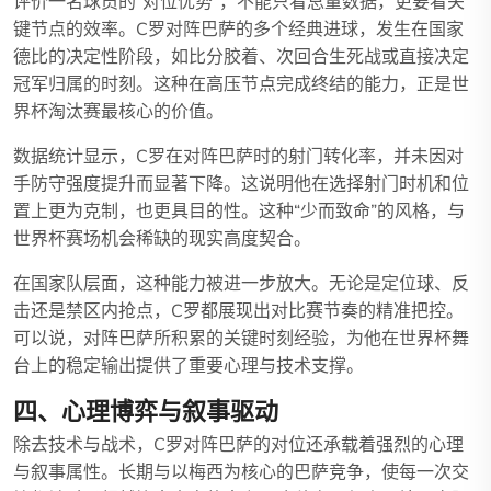
评价一名球员的“对位优势”，不能只看总量数据，更要看关
键节点的效率。C罗对阵巴萨的多个经典进球，发生在国家
德比的决定性阶段，如比分胶着、次回合生死战或直接决定
冠军归属的时刻。这种在高压节点完成终结的能力，正是世
界杯淘汰赛最核心的价值。
数据统计显示，C罗在对阵巴萨时的射门转化率，并未因对
手防守强度提升而显著下降。这说明他在选择射门时机和位
置上更为克制，也更具目的性。这种“少而致命”的风格，与
世界杯赛场机会稀缺的现实高度契合。
在国家队层面，这种能力被进一步放大。无论是定位球、反
击还是禁区内抢点，C罗都展现出对比赛节奏的精准把控。
可以说，对阵巴萨所积累的关键时刻经验，为他在世界杯舞
台上的稳定输出提供了重要心理与技术支撑。
四、心理博弈与叙事驱动
除去技术与战术，C罗对阵巴萨的对位还承载着强烈的心理
与叙事属性。长期与以梅西为核心的巴萨竞争，使每一次交