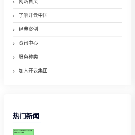
网站首页
了解开云中国
经典案例
资讯中心
服务种类
加入开云集团
热门新闻