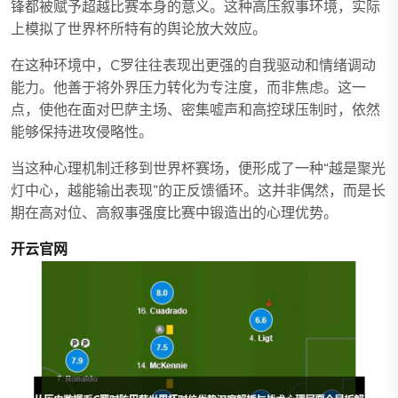
锋都被赋予超越比赛本身的意义。这种高压叙事环境，实际
上模拟了世界杯所特有的舆论放大效应。
在这种环境中，C罗往往表现出更强的自我驱动和情绪调动
能力。他善于将外界压力转化为专注度，而非焦虑。这一
点，使他在面对巴萨主场、密集嘘声和高控球压制时，依然
能够保持进攻侵略性。
当这种心理机制迁移到世界杯赛场，便形成了一种“越是聚光
灯中心，越能输出表现”的正反馈循环。这并非偶然，而是长
期在高对位、高叙事强度比赛中锻造出的心理优势。
开云官网