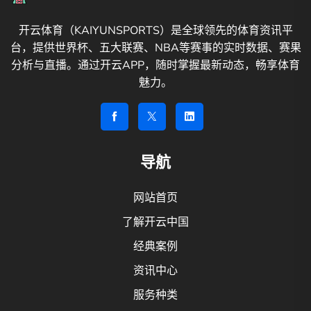
开云体育（KAIYUNSPORTS）是全球领先的体育资讯平
台，提供世界杯、五大联赛、NBA等赛事的实时数据、赛果
分析与直播。通过开云APP，随时掌握最新动态，畅享体育
魅力。
导航
网站首页
了解开云中国
经典案例
资讯中心
服务种类