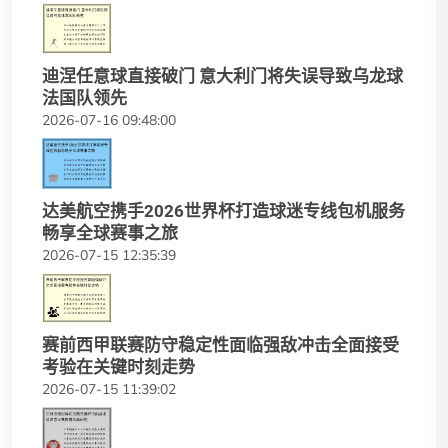
迪涅任意球直接破门 意大利门将失误导致乌龙球
法国队领先
2026-07-16 09:48:00
达美航空携手2026世界杯打造球迷专线包机服务
畅享全球赛事之旅
2026-07-15 12:35:39
赛前西甲联赛防守稳定性面临强敌冲击全面接受
考验在关键时刻走势
2026-07-15 11:39:02