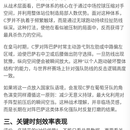
从战术层面看，巴萨体系的核心在于通过中场控球压缩对手
空间，并利用整体站位制造局部人数优势。面对这种体系，
C罗并不执着于频繁触球，而是通过无球跑动持续拉扯防线
纵深。这种打法，使他在看似被压制的局面中，反而获得了
最具杀伤力的空间。
在皇马时期，C罗对阵巴萨时常主动游弋到左肋或中路偏左
区域，迫使巴萨右中卫或后腰做出防守选择。一旦防线出现
犹豫，纵向空间便会被瞬间放大。这种“以个人跑动破坏整体
结构”的能力，与世界杯赛场上针对强队防线的反击逻辑高度
一致。
如果将这一点放入国家队语境，会发现C罗在葡萄牙队的角
色演变同样遵循这一原则：减少无意义持球，最大化利用对
手阵型前压后的瞬间空当。这种战术理解，并非临场灵感，
而是长期在对阵巴萨这类体系化强队时反复打磨的结果。
三、关键时刻效率表现