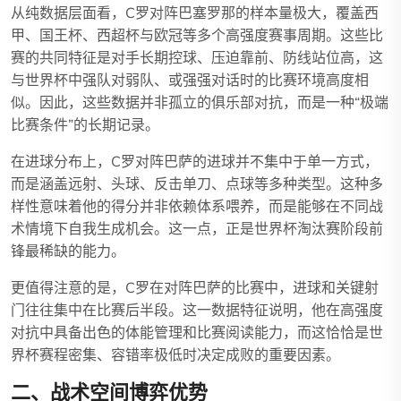
从纯数据层面看，C罗对阵巴塞罗那的样本量极大，覆盖西
甲、国王杯、西超杯与欧冠等多个高强度赛事周期。这些比
赛的共同特征是对手长期控球、压迫靠前、防线站位高，这
与世界杯中强队对弱队、或强强对话时的比赛环境高度相
似。因此，这些数据并非孤立的俱乐部对抗，而是一种“极端
比赛条件”的长期记录。
在进球分布上，C罗对阵巴萨的进球并不集中于单一方式，
而是涵盖远射、头球、反击单刀、点球等多种类型。这种多
样性意味着他的得分并非依赖体系喂养，而是能够在不同战
术情境下自我生成机会。这一点，正是世界杯淘汰赛阶段前
锋最稀缺的能力。
更值得注意的是，C罗在对阵巴萨的比赛中，进球和关键射
门往往集中在比赛后半段。这一数据特征说明，他在高强度
对抗中具备出色的体能管理和比赛阅读能力，而这恰恰是世
界杯赛程密集、容错率极低时决定成败的重要因素。
二、战术空间博弈优势