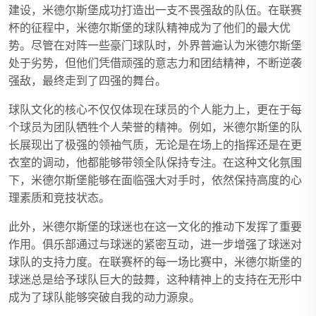
建设，米德尔斯堡成功打造出一支不畏强敌的队伍。在联赛
杯的征程中，米德尔斯堡的球队精神成为了他们的最大优
势。尽管在对阵一些豪门球队时，外界普遍认为米德尔斯堡
处于劣势，但他们凭借顽强的意志力和团结精神，不断逆袭
强敌，最终走到了四强的舞台。
球队文化的核心不仅仅体现在球员的个人能力上，更在于每
个球员为团队牺牲个人荣誉的精神。例如，米德尔斯堡的队
长展现出了极强的领袖气质，无论是在场上的指挥还是在更
衣室的调动，他都能够带领全队保持专注。在这种文化氛围
下，米德尔斯堡能够在面临强大对手时，依然保持高度的心
理素质和竞技状态。
此外，米德尔斯堡的球迷也在这一文化的推动下发挥了重要
作用。俱乐部通过与球迷的紧密互动，进一步增强了球迷对
球队的支持力度。在联赛杯的每一场比赛中，米德尔斯堡的
球迷总是给予球队巨大的鼓舞，这种精神上的支持在无形中
成为了球队能够突破自我的动力源泉。