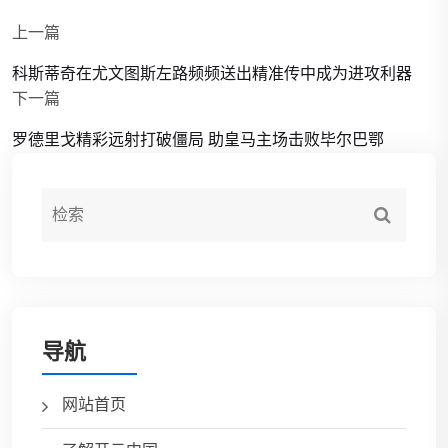
上一篇
科斯蒂奇在尤文图斯左路频频送出精准传中成为进攻利器
下一篇
罗德里戈精彩远射打破僵局 助皇马主场击败毕尔巴鄂
导航
网站首页