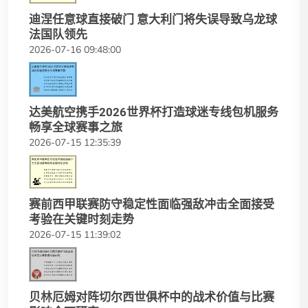
迪涅任意球直接破门 意大利门将失误导致乌龙球
法国队领先
2026-07-16 09:48:00
达美航空携手2026世界杯打造球迷专线包机服务
畅享全球赛事之旅
2026-07-15 12:35:39
赛前西甲联赛防守稳定性面临强敌冲击全面接受
考验在关键时刻走势
2026-07-15 11:39:02
贝林厄姆对阵切尔西世俱杯中的战术价值与比赛