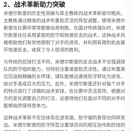
2、战术革新助力突破
米德尔斯堡的历史性突破与其主教练的战术革新密切相关。
主教练通过精准的战术布置和灵活的阵型调整，使得米德尔
斯堡在比赛中常常能够出奇制胜。在面对传统强队时，米德
尔斯堡往往采用紧密的防守和快速反击的战术，这种战术风
格帮助他们有效地限制了对手的进攻，并利用有限的机会展
开快速反击，收获了令人惊讶的胜利。
与传统的控球打法不同，米德尔斯堡的反击战术不仅强调球
队的防守组织能力，也特别注重速度和灵活性。通过布置高
位压迫和精确的长传球，球队能够迅速将防守转化为进攻，
给对手造成巨大的压力。此外，米德尔斯堡还针对每个对手
的特点进行了详细的战术安排，在比赛中灵活变阵，根据对
方的变化调整自己的打法，这使得他们在面对不同的对手时
能够始终保持竞争力。
这种战术革新不仅仅体现在进攻端，防守端的表现也同样突
出。米德尔斯堡的防守阵型注重球员间的相互协作和防线的